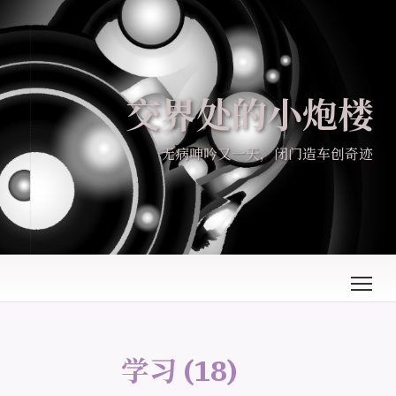
交界处的小炮楼
无病呻吟又一天，闭门造车创奇迹
学习
(18)