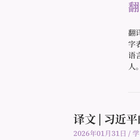
翻
字
语
人
译文 | 习近
2026年01月31日
/
学