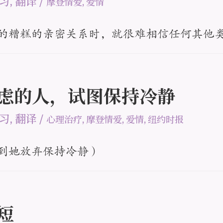
习
,
翻译
/
摩登情爱
,
爱情
的糟糕的亲密关系时，就很难相信任何其他
个焦虑的人，试图保持冷静
习
,
翻译
/
心理治疗
,
摩登情爱
,
爱情
,
纽约时报
到她放弃保持冷静）
苦短