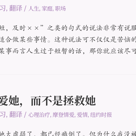
习
,
翻译
/
人生
,
家庭
,
职场
短，及时××”之类的句式的说法非常有说
适合做某些事情。这种说法可不仅仅是苦恼
某事而言人生过于短暂的话，那你就应该尽
想要爱她，而不是拯救她
习
,
翻译
/
心理治疗
,
摩登情爱
,
爱情
,
纽约时报
她太虚弱了，都已经瘫倒了。但为什么我没