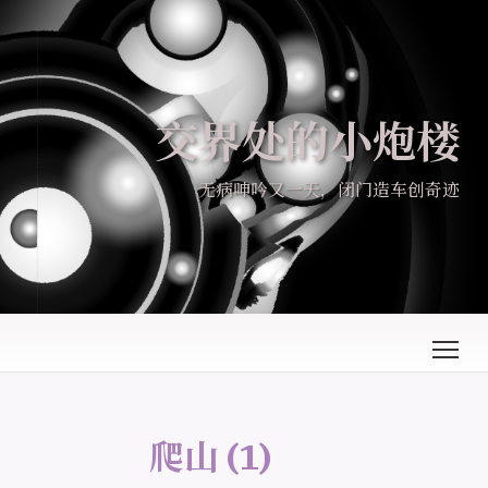
交界处的小炮楼
无病呻吟又一天，闭门造车创奇迹
爬山
(1)