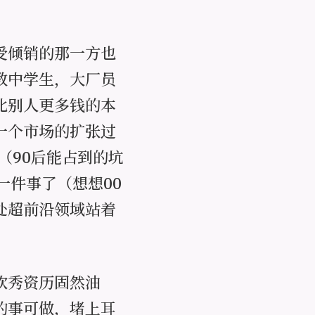
受倾销的那一方也
教中学生，大厂员
比别人更多钱的本
一个市场的扩张过
已（90后能占到的坑
一件事了（想想00
处超前沿领域站着
欢秀资历固然油
的事可做，堵上耳