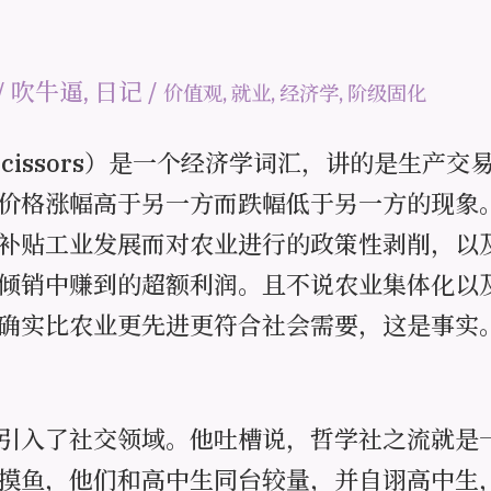
/
吹牛逼
,
日记
/
价值观
,
就业
,
经济学
,
阶级固化
e scissors）是一个经济学词汇，讲的是生产
价格涨幅高于另一方而跌幅低于另一方的现象
补贴工业发展而对农业进行的政策性剥削，以
倾销中赚到的超额利润。且不说农业集体化以
确实比农业更先进更符合社会需要，这是事实
引入了社交领域。他吐槽说，哲学社之流就是
摸鱼，他们和高中生同台较量，并自诩高中生