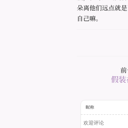
朵离他们远点就是
自己嘛。
前
假装
昵称