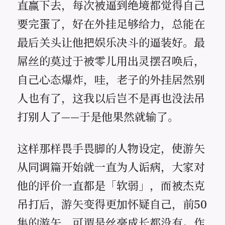
直赢下去，每次被逼到绝境都觉得自己
要完蛋了，好在外挂足够给力，总能在
最后关头让他把娱乐决斗的逼装好。最
屌丝的莫过于被零儿用出灵摆召唤后，
自己心态爆炸，哇，老子的外挂居然别
人也有了，这我以后岂不是再也没法吊
打别人了——于是他果然就输了。
这样那样畏手畏脚的人物设定，使游矢
从同调篇开始就一直为人诟病，大家对
他的评价一直都是「软弱」，而被杰克
吊打后，游矢变得更加怀疑自己，前50
集的游矢，可谓是丝毫成长都没有。作