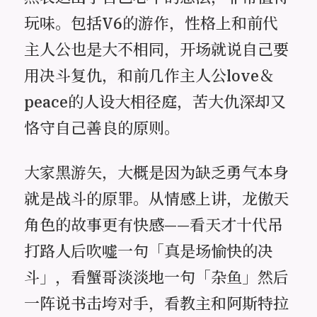
玩味。包括V6的游作，性格上和前代
主人公也是大不相同，开场就说自己要
用决斗复仇，和前几作主人公love＆
peace的人设大相径庭，苦大仇深却又
恪守自己善良的原则。
大家黑游矢，大概是因为缺乏勇气本身
就是战斗的原罪。从情感上讲，龙傲天
角色的故事更有快感——看天才十代吊
打路人后吹嘘一句「真是场愉快的决
斗」，看蟹哥淡淡地一句「杂鱼」然后
一阵说书击垮对手，看教主和阿斯特拉