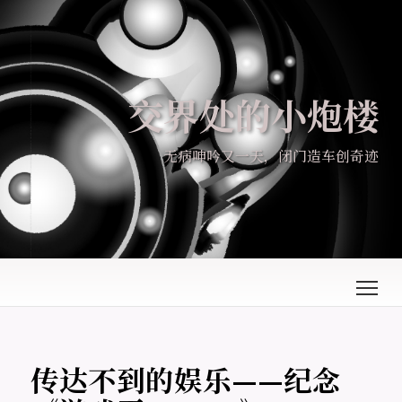
交界处的小炮楼
无病呻吟又一天，闭门造车创奇迹
传达不到的娱乐——纪念